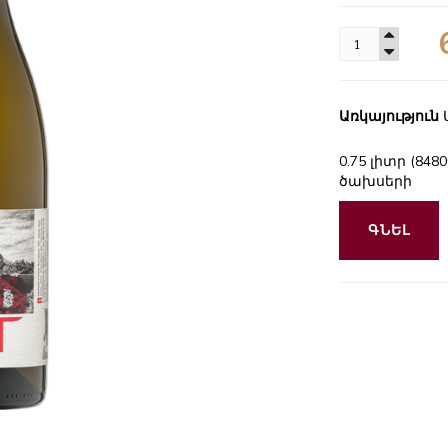
Առկայություն
0.75 լիտր (84
ծախսերի
ԳՆԵԼ