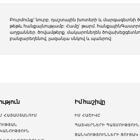
Բուրմունք՝ նուրբ, դաշտային խոտերի և մարգագետնի ծ
թեթև հանքայնությամբ: Համը` թարմ, հանքայինԳաստր
աղցաններ, ծովամթերք, մակարոնեղեն ծովախեցգետնո
բանջարեղենով, լազանյա սնկով և պանրով:
ություն
Իմ հաշիվը
Մ ՀԱՅԱՍՏԱՆՈՒՄ
ԻՄ ՀԱՇԻՎԸ
ՈՒԹՅԱՆ
ՊԱՏՎԵՐՆԵՐԻ ՊԱՏՄՈՒԹՅՈՒՆ
ԿԱՆՈՒԹՅՈՒՆ
ՑԱՆԿՈՒԹՅՈՒՆՆԵՐԻ ՑՈՒՑԱԿ