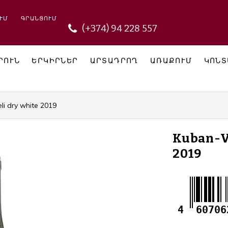
ՒՄ
ԳՐԱՆՑՈՒՄ
(+374) 94 228 557
ՐՈՒՆ
ԵՐԿԻՐՆԵՐ
ԱՐՏԱԴՐՈՂ
ԱՌԱՔՈՒՄ
ԿՈՆՏ
li dry white 2019
Kuban-Vi
2019
4
60706