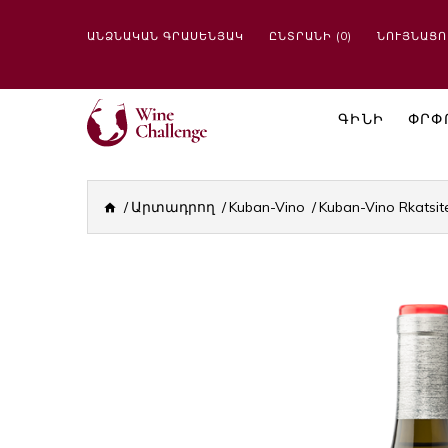
ԱՆՁՆԱԿԱՆ ԳՐԱՍԵՆՅԱԿ
ԸՆՏՐԱՆԻ (0)
ՆՈՒՅՆԱՑՈ
ԳԻՆԻ
ՓՐՓ
Արտադրող
Kuban-Vino
Kuban-Vino Rkatsite