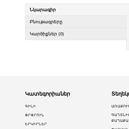
Նկարագիր
Բնութագրերը
Կարծիքներ (0)
Կատեգորիաներ
Տեղեկ
ԳԻՆԻ
ԱՌԱՔՈՒ
ԳԱՂՏՆԻ
ՓՐՓՐՈՒՆ
ՔԱՂԱՔԱ
ԵՐԿԻՐՆԵՐ