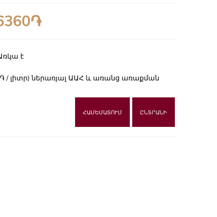
6360֏
Առկա է
80֏ / լիտր) ներառյալ ԱԱՀ և առանց առաքման
ՀԱՄԵՄԱՏՈՒՄ
ԸՆՏՐԱՆԻ