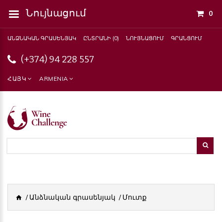
Նույնացում
0
ԱՆՁՆԱԿԱՆ ԳՐԱՍԵՆՅԱԿ
ԸՆՏՐԱՆԻ (0)
ՆՈՒՅՆԱՑՈՒՄ
ԳՐԱՆՑՈՒՄ
(+374) 94 228 557
ՀԱՅԿ
ARMENIA
Անձնական գրասենյակ
Մուտք