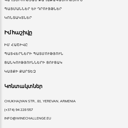
ՊԱՅՄԱՆՆԵՐ ԵՒ ԴՐՈՒՅԹՆԵՐ
ԿՈՆՏԱԿՏՆԵՐ
Իմ հաշիվը
ԻՄ ՀԱՇԻՎԸ
ՊԱՏՎԵՐՆԵՐԻ ՊԱՏՄՈՒԹՅՈՒՆ
ՑԱՆԿՈՒԹՅՈՒՆՆԵՐԻ ՑՈՒՑԱԿ
ԿԱՅՔԻ ՔԱՐՏԵԶ
Կոնտակտներ
CHUKHAJYAN STR., 81, YEREVAN, ARMENIA
(+374) 94 228 557
INFO@WINECHALLENGE.EU