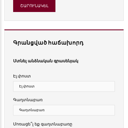
ՇԱՐՈՒՆԱԿԵԼ
Գրանցված հաճախորդ
Մտնել անձնական գրասենյակ
Էլ.փոստ
Գաղտնաբառ
Մոռացե՞լ եք գաղտնաբառը