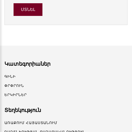
Կատեգորիաներ
ԳԻՆԻ
ՓՐՓՐՈՒՆ
ԵՐԿԻՐՆԵՐ
Տեղեկություն
ԱՌԱՔՈՒՄ ՀԱՅԱՍՏԱՆՈՒՄ
ԳԱՂՏՆԻՈՒԹՅԱՆ ՔԱՂԱՔԱԿԱՆՈՒԹՅՈՒՆ