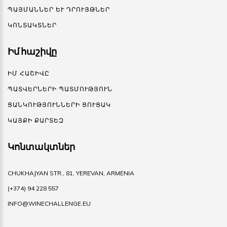
ՊԱՅՄԱՆՆԵՐ ԵՒ ԴՐՈՒՅԹՆԵՐ
ԿՈՆՏԱԿՏՆԵՐ
Իմ հաշիվը
ԻՄ ՀԱՇԻՎԸ
ՊԱՏՎԵՐՆԵՐԻ ՊԱՏՄՈՒԹՅՈՒՆ
ՑԱՆԿՈՒԹՅՈՒՆՆԵՐԻ ՑՈՒՑԱԿ
ԿԱՅՔԻ ՔԱՐՏԵԶ
Կոնտակտներ
CHUKHAJYAN STR., 81, YEREVAN, ARMENIA
(+374) 94 228 557
INFO@WINECHALLENGE.EU