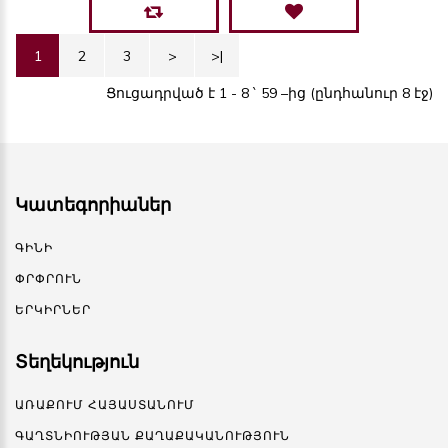
1
2
3
>
>|
Ցուցադրված է 1 - 8 ` 59 –ից (ընդհանուր 8 էջ)
Կատեգորիաներ
ԳԻՆԻ
ՓՐՓՐՈՒՆ
ԵՐԿԻՐՆԵՐ
Տեղեկություն
ԱՌԱՔՈՒՄ ՀԱՅԱՍՏԱՆՈՒՄ
ԳԱՂՏՆԻՈՒԹՅԱՆ ՔԱՂԱՔԱԿԱՆՈՒԹՅՈՒՆ