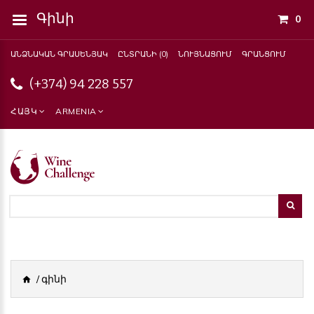
Գինի
0
ԱՆՁՆԱԿԱՆ ԳՐԱՍԵՆՅԱԿ
ԸՆՏՐԱՆԻ (0)
ՆՈՒՅՆԱՑՈՒՄ
ԳՐԱՆՑՈՒՄ
(+374) 94 228 557
ՀԱՅԿ
ARMENIA
գինի