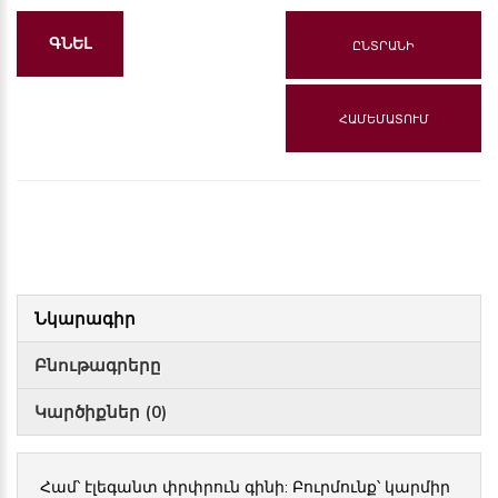
ԳՆԵԼ
ԸՆՏՐԱՆԻ
ՀԱՄԵՄԱՏՈՒՄ
Նկարագիր
Բնութագրերը
Կարծիքներ (0)
Համ՝ էլեգանտ փրփրուն գինի: Բուրմունք՝ կարմիր