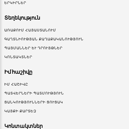
ԵՐԿԻՐՆԵՐ
Տեղեկություն
ԱՌԱՔՈՒՄ ՀԱՅԱՍՏԱՆՈՒՄ
ԳԱՂՏՆԻՈՒԹՅԱՆ ՔԱՂԱՔԱԿԱՆՈՒԹՅՈՒՆ
ՊԱՅՄԱՆՆԵՐ ԵՒ ԴՐՈՒՅԹՆԵՐ
ԿՈՆՏԱԿՏՆԵՐ
Իմ հաշիվը
ԻՄ ՀԱՇԻՎԸ
ՊԱՏՎԵՐՆԵՐԻ ՊԱՏՄՈՒԹՅՈՒՆ
ՑԱՆԿՈՒԹՅՈՒՆՆԵՐԻ ՑՈՒՑԱԿ
ԿԱՅՔԻ ՔԱՐՏԵԶ
Կոնտակտներ