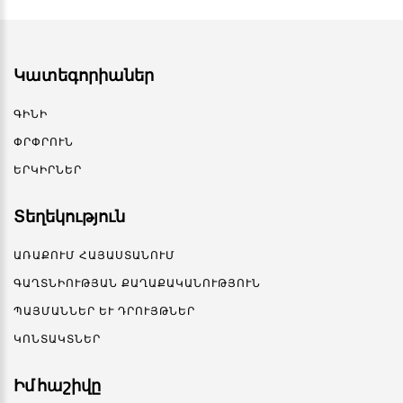
Կատեգորիաներ
ԳԻՆԻ
ՓՐՓՐՈՒՆ
ԵՐԿԻՐՆԵՐ
Տեղեկություն
ԱՌԱՔՈՒՄ ՀԱՅԱՍՏԱՆՈՒՄ
ԳԱՂՏՆԻՈՒԹՅԱՆ ՔԱՂԱՔԱԿԱՆՈՒԹՅՈՒՆ
ՊԱՅՄԱՆՆԵՐ ԵՒ ԴՐՈՒՅԹՆԵՐ
ԿՈՆՏԱԿՏՆԵՐ
Իմ հաշիվը