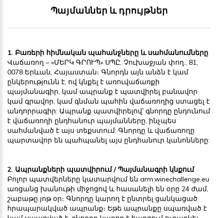
Պայմաններ և դրույթներ
1. Բառերի հիմնական պահանջները և սահմանումները
Վաճառող – «ՄԵՐԿ ԳՐՈՒՊ» ՍՊԸ, Չուխաջյան փող., 81,
0078 Երևան, Հայաստան։ Գնորդն այն անձն է կամ
ընկերությունն է, ով կնքել է առուվաճառքի
պայմանագիր, կամ ապրանք է պատվիրել բանավոր
կամ գրավոր, կամ գնման պահին վաճառողից ստացել է
անդորրագիր: Ապրանք պատվիրելով՝ գնորդը ընդունում
է վաճառողի ընդհանուր պայմանները, ինչպես
սահմանված է այս տեքստում: Գնորդը և վաճառողը
պարտավոր են պահպանել այս ընդհանուր կանոնները:
2. Ապրանքների պատվիրում / Պայմանագրի կնքում
Բոլոր պատվերները կատարվում են arm.winechallenge.eu
առցանց խանութի միջոցով և հասանելի են օրը 24 ժամ,
շաբաթը յոթ օր։ Գնորդը կարող է ընտրել ցանկացած
հրապարակված ապրանք։ Եթե ապրանքը սպառված է
կամ սպառված է, գնորդը կարող է հարցում ուղարկել