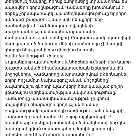
տեղեկությունները, որոնք գնորդները տրամադրում են
պատվերի գործընթացում: Վաճառողը խոստանում է
երբեք չհրապարակել այս տեղեկատվությունը երրորդ
անձանց, բացառությամբ այն դեպքերի, երբ
պահանջվում է «Անձնական տվյալների
պաշտպանության մասին» Հայաստանի
Հանրապետության օրենքով: Բացառությամբ պատվերի
հետ կապված ծանուցումների, վաճառողը չի կապվի
գնորդի հետ, քանի դեռ վերջինս հստակ
համաձայնություն չի տվել:
Ապրանքներ պատվիրելու և ներբեռնումների մեր կայքը
պաշտպանված է համապատասխան էլեկտրոնային
միջոցներով: Վաճառողը պարտավորվում է ձեռնարկել
բոլոր ողջամիտ նախազգուշական միջոցները`
ապահովելու գնորդի պատվերի հետ կապված բոլոր
վճարային տեղեկատվության անվտանգությունը:
Վաճառողը պատասխանատվություն չի կրում
տվյալների հնարավոր գողության համար,
բացառությամբ վաճառողի անփութության դեպքերի:
Վաճառողը պահպանում է բոլոր այցելուների IP
հասցեները օրենքով սահմանված ժամկետով, ինչպես
նաև գրանցված օգտատերերի մասին լրացուցիչ
տեղեկություններ՝ անուն և ազգանուն, էլ.