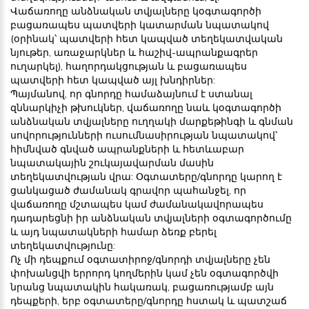
Վաճառողը անձնական տվյալները կօգտագործի
բացառապես պատվերի կատարման նպատակով
(օրինակ՝ պատվերի հետ կապված տեղեկատվական
նյութեր, առաջարկներ և հաշիվ-ապրանքագրեր
ուղարկել), հաղորդակցության և բացառապես
պատվերի հետ կապված այլ խնդիրներ:
Պայմանով, որ գնորդը համաձայնում է ստանալ
զննարկիչի թխուկներ, վաճառողը նաև կօգտագործի
անձնական տվյալները ուղղակի մարքեթինգի և գնման
սովորությունների ուսումնասիրության նպատակով՝
հիմնված գնված ապրանքների և հետևաբար
նպատակային շուկայավարման մասին
տեղեկատվության վրա: Օգտատերը/գնորդը կարող է
ցանկացած ժամանակ գրավոր պահանջել, որ
վաճառողը մշտապես կամ ժամանակավորապես
դադարեցնի իր անձնական տվյալների օգտագործումը
և այդ նպատակների համար ձեռք բերել
տեղեկատվությունը:
Ոչ մի դեպքում օգտատիրոջ/գնորդի տվյալները չեն
փոխանցվի երրորդ կողմերին կամ չեն օգտագործվի
նրանց նպատակին հակառակ, բացառությամբ այն
դեպքերի, երբ օգտատերը/գնորդը հստակ և պատշաճ