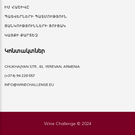
ԻՄ ՀԱՇԻՎԸ
ՊԱՏՎԵՐՆԵՐԻ ՊԱՏՄՈՒԹՅՈՒՆ
ՑԱՆԿՈՒԹՅՈՒՆՆԵՐԻ ՑՈՒՑԱԿ
ԿԱՅՔԻ ՔԱՐՏԵԶ
Կոնտակտներ
CHUKHAJYAN STR., 81, YEREVAN, ARMENIA
(+374) 94 228 557
INFO@WINECHALLENGE.EU
Wine Challenge © 2024