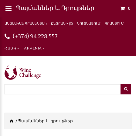
Պայմաններ ԵՒ Դրույթներ
0
ԱՆՁՆԱԿԱՆ ԳՐԱՍԵՆՅԱԿ
ԸՆՏՐԱՆԻ (0)
ՆՈՒՅՆԱՑՈՒՄ
ԳՐԱՆՑՈՒՄ
(+374) 94 228 557
ՀԱՅԿ
ARMENIA
Պայմաններ և դրույթներ